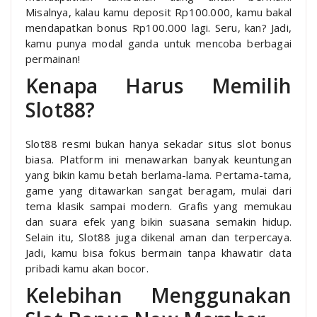
Misalnya, kalau kamu deposit Rp100.000, kamu bakal
mendapatkan bonus Rp100.000 lagi. Seru, kan? Jadi,
kamu punya modal ganda untuk mencoba berbagai
permainan!
Kenapa Harus Memilih
Slot88?
Slot88 resmi bukan hanya sekadar situs slot bonus
biasa. Platform ini menawarkan banyak keuntungan
yang bikin kamu betah berlama-lama. Pertama-tama,
game yang ditawarkan sangat beragam, mulai dari
tema klasik sampai modern. Grafis yang memukau
dan suara efek yang bikin suasana semakin hidup.
Selain itu, Slot88 juga dikenal aman dan terpercaya.
Jadi, kamu bisa fokus bermain tanpa khawatir data
pribadi kamu akan bocor.
Kelebihan Menggunakan