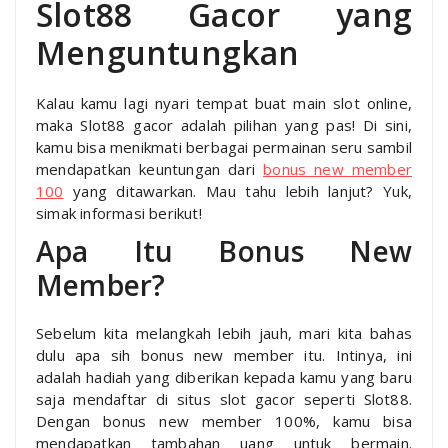
Slot88 Gacor yang
Menguntungkan
Kalau kamu lagi nyari tempat buat main slot online,
maka Slot88 gacor adalah pilihan yang pas! Di sini,
kamu bisa menikmati berbagai permainan seru sambil
mendapatkan keuntungan dari
bonus new member
100
yang ditawarkan. Mau tahu lebih lanjut? Yuk,
simak informasi berikut!
Apa Itu Bonus New
Member?
Sebelum kita melangkah lebih jauh, mari kita bahas
dulu apa sih bonus new member itu. Intinya, ini
adalah hadiah yang diberikan kepada kamu yang baru
saja mendaftar di situs slot gacor seperti Slot88.
Dengan bonus new member 100%, kamu bisa
mendapatkan tambahan uang untuk bermain.