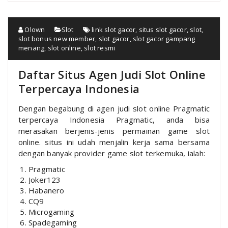
Olown
Slot
link slot gacor
,
situs slot gacor
,
slot
,
slot bonus new member
,
slot gacor
,
slot gacor gampang
menang
,
slot online
,
slot resmi
Daftar Situs Agen Judi Slot Online
Terpercaya Indonesia
Dengan begabung di agen judi slot online Pragmatic
terpercaya Indonesia Pragmatic, anda bisa
merasakan berjenis-jenis permainan game slot
online. situs ini udah menjalin kerja sama bersama
dengan banyak provider game slot terkemuka, ialah:
Pragmatic
Joker123
Habanero
CQ9
Microgaming
Spadegaming