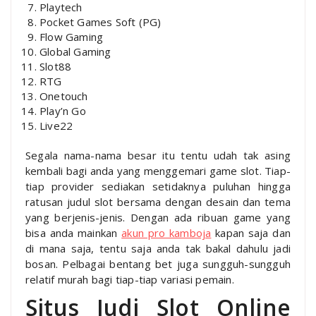
Playtech
Pocket Games Soft (PG)
Flow Gaming
Global Gaming
Slot88
RTG
Onetouch
Play’n Go
Live22
Segala nama-nama besar itu tentu udah tak asing
kembali bagi anda yang menggemari game slot. Tiap-
tiap provider sediakan setidaknya puluhan hingga
ratusan judul slot bersama dengan desain dan tema
yang berjenis-jenis. Dengan ada ribuan game yang
bisa anda mainkan
akun pro kamboja
kapan saja dan
di mana saja, tentu saja anda tak bakal dahulu jadi
bosan. Pelbagai bentang bet juga sungguh-sungguh
relatif murah bagi tiap-tiap variasi pemain.
Situs Judi Slot Online