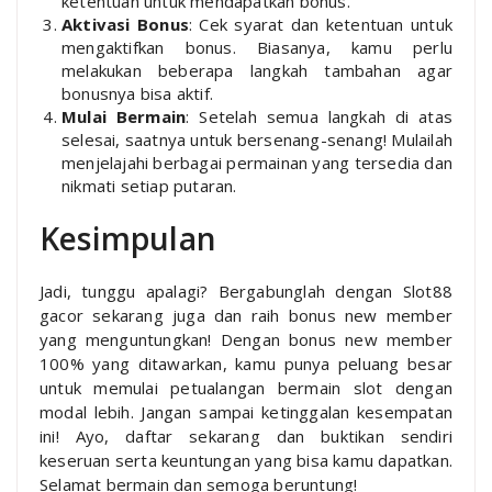
ketentuan untuk mendapatkan bonus.
Aktivasi Bonus
: Cek syarat dan ketentuan untuk
mengaktifkan bonus. Biasanya, kamu perlu
melakukan beberapa langkah tambahan agar
bonusnya bisa aktif.
Mulai Bermain
: Setelah semua langkah di atas
selesai, saatnya untuk bersenang-senang! Mulailah
menjelajahi berbagai permainan yang tersedia dan
nikmati setiap putaran.
Kesimpulan
Jadi, tunggu apalagi? Bergabunglah dengan Slot88
gacor sekarang juga dan raih bonus new member
yang menguntungkan! Dengan bonus new member
100% yang ditawarkan, kamu punya peluang besar
untuk memulai petualangan bermain slot dengan
modal lebih. Jangan sampai ketinggalan kesempatan
ini! Ayo, daftar sekarang dan buktikan sendiri
keseruan serta keuntungan yang bisa kamu dapatkan.
Selamat bermain dan semoga beruntung!