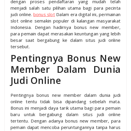
dengan proses pendaftaran yang mudah telah
menjadi salah satu pilihan utama bagi para pecinta
judi online.
bonus slot
Dalam era digital ini, permainan
slot online semakin populer di kalangan masyarakat
Indonesia. Dengan hadirnya bonus new member,
para pemain dapat merasakan keuntungan yang lebih
besar saat bergabung ke dalam situs judi online
tersebut.
Pentingnya Bonus New
Member Dalam Dunia
Judi Online
Pentingnya bonus new member dalam dunia judi
online tentu tidak bisa dipandang sebelah mata.
Bonus ini menjadi daya tarik utama bagi para pemain
baru untuk bergabung dalam situs judi online
tertentu. Dengan adanya bonus new member, para
pemain dapat mencoba peruntungannya tanpa harus