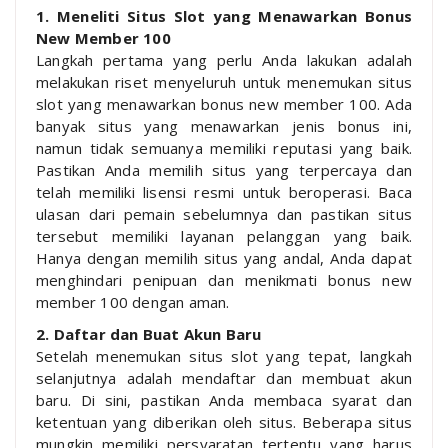
1. Meneliti Situs Slot yang Menawarkan Bonus
New Member 100
Langkah pertama yang perlu Anda lakukan adalah
melakukan riset menyeluruh untuk menemukan situs
slot yang menawarkan bonus new member 100. Ada
banyak situs yang menawarkan jenis bonus ini,
namun tidak semuanya memiliki reputasi yang baik.
Pastikan Anda memilih situs yang terpercaya dan
telah memiliki lisensi resmi untuk beroperasi. Baca
ulasan dari pemain sebelumnya dan pastikan situs
tersebut memiliki layanan pelanggan yang baik.
Hanya dengan memilih situs yang andal, Anda dapat
menghindari penipuan dan menikmati bonus new
member 100 dengan aman.
2. Daftar dan Buat Akun Baru
Setelah menemukan situs slot yang tepat, langkah
selanjutnya adalah mendaftar dan membuat akun
baru. Di sini, pastikan Anda membaca syarat dan
ketentuan yang diberikan oleh situs. Beberapa situs
mungkin memiliki persyaratan tertentu yang harus