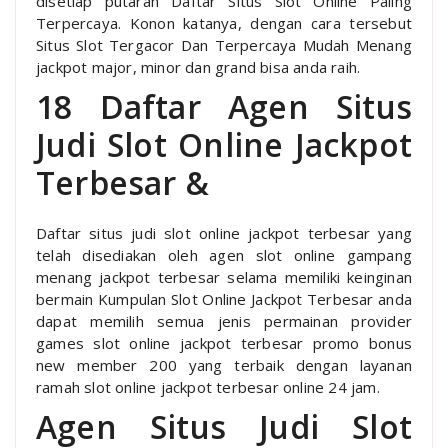
disetiap putaran Daftar Situs Slot Online Paling
Terpercaya. Konon katanya, dengan cara tersebut
Situs Slot Tergacor Dan Terpercaya Mudah Menang
jackpot major, minor dan grand bisa anda raih.
18 Daftar Agen Situs
Judi Slot Online Jackpot
Terbesar &
Daftar situs judi slot online jackpot terbesar yang
telah disediakan oleh agen slot online gampang
menang jackpot terbesar selama memiliki keinginan
bermain Kumpulan Slot Online Jackpot Terbesar anda
dapat memilih semua jenis permainan provider
games slot online jackpot terbesar promo bonus
new member 200 yang terbaik dengan layanan
ramah slot online jackpot terbesar online 24 jam.
Agen Situs Judi Slot