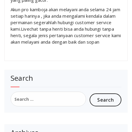
yang paling gacor.
Akun pro kamboja akan melayani anda selama 24 jam
setiap harinya , jika anda mengalami kendala dalam
permainan segerahlah hubungi customer service
kami.Livechat tanpa henti bisa anda hubungi tanpa
henti, segala jenis pertanyaan customer service kami
akan melayani anda dengan baik dan sopan
Search
Search
for: