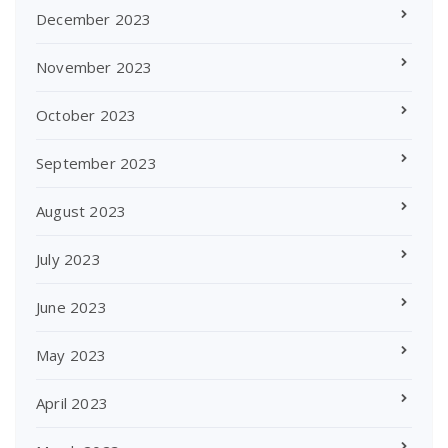
December 2023
November 2023
October 2023
September 2023
August 2023
July 2023
June 2023
May 2023
April 2023