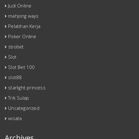
Judi Online
mahjong ways
Pelatihan Kerja
Poker Online
sbobet
Slot
Slot Bet 100
slot88
starlight princess
Trik Sulap
Uncategorized
wisata
Archives