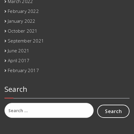
March 2022
February 2022
January 2022
October 2021
September 2021
June 2021
April 2017
February 2017
Search
Search
for: