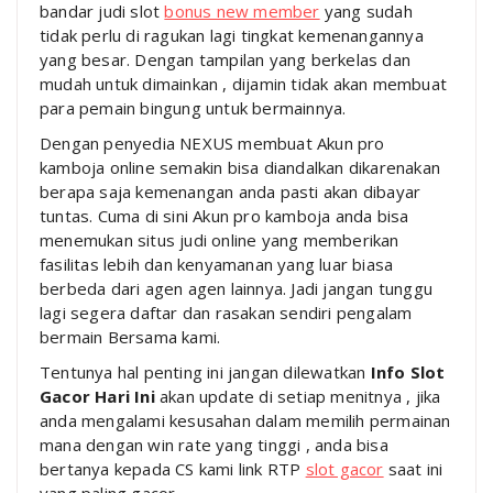
bandar judi slot
bonus new member
yang sudah
tidak perlu di ragukan lagi tingkat kemenangannya
yang besar. Dengan tampilan yang berkelas dan
mudah untuk dimainkan , dijamin tidak akan membuat
para pemain bingung untuk bermainnya.
Dengan penyedia NEXUS membuat Akun pro
kamboja online semakin bisa diandalkan dikarenakan
berapa saja kemenangan anda pasti akan dibayar
tuntas. Cuma di sini Akun pro kamboja anda bisa
menemukan situs judi online yang memberikan
fasilitas lebih dan kenyamanan yang luar biasa
berbeda dari agen agen lainnya. Jadi jangan tunggu
lagi segera daftar dan rasakan sendiri pengalam
bermain Bersama kami.
Tentunya hal penting ini jangan dilewatkan
Info Slot
Gacor Hari Ini
akan update di setiap menitnya , jika
anda mengalami kesusahan dalam memilih permainan
mana dengan win rate yang tinggi , anda bisa
bertanya kepada CS kami link RTP
slot gacor
saat ini